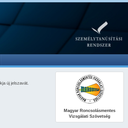
ja új jelszavát.
Magyar Roncsolásmentes
Vizsgálati Szövetség