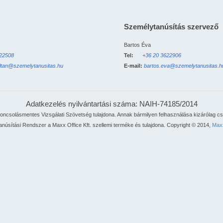
Személytanúsítás szervező
Bartos Éva
622508
Tel:
+36 20 3622906
oltan@szemelytanusitas.hu
E-mail:
bartos.eva@szemelytanusitas.h
Adatkezelés nyilvántartási száma: NAIH-74185/2014
ncsolásmentes Vizsgálati Szövetség tulajdona. Annak bármilyen felhasználása kizárólag 
núsítási Rendszer a Maxx Office Kft. szellemi terméke és tulajdona. Copyright © 2014,
Maxx