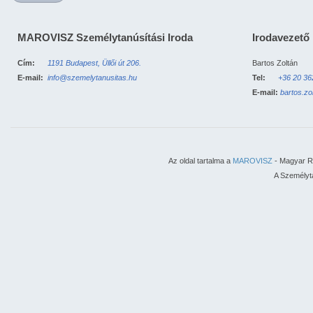
MAROVISZ Személytanúsítási Iroda
Irodavezető
Cím:
1191 Budapest, Üllői út 206.
Bartos Zoltán
E-mail:
info@szemelytanusitas.hu
Tel:
+36 20 3
E-mail:
bartos.z
Az oldal tartalma a
MAROVISZ
- Magyar Ro
A Személyta