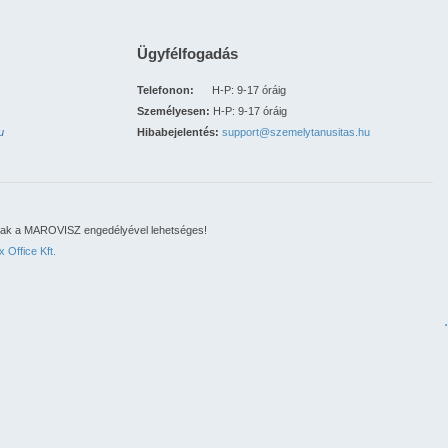
Ügyfélfogadás
Telefonon:
H-P: 9-17 óráig
Személyesen:
H-P: 9-17 óráig
u
Hibabejelentés:
support@szemelytanusitas.hu
csak a MAROVISZ engedélyével lehetséges!
 Office Kft.
.