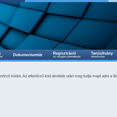
k
Regisztráció
Tanúsítvány
Dokumentumtár
lei
és vizsgára jelentkezés
ellenőrzése
enőrző kódot. Az ellenőrző kód átvétele után meg tudja majd adni a fiók