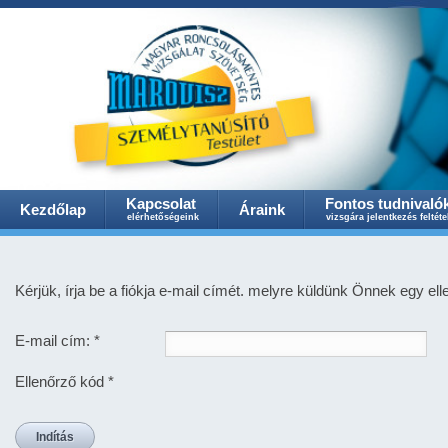
Kapcsolat
Fontos tudnivaló
Kezdőlap
Áraink
elérhetőségeink
vizsgára jelentkezés feltéte
Kérjük, írja be a fiókja e-mail címét. melyre küldünk Önnek egy ell
E-mail cím:
*
Ellenőrző kód
*
Indítás