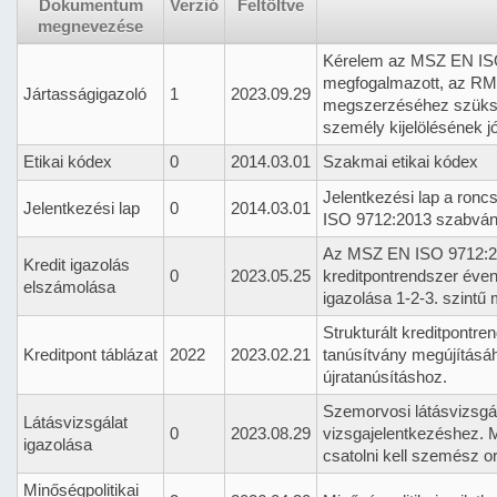
Dokumentum
Verzió
Feltöltve
megnevezése
Kérelem az MSZ EN IS
megfogalmazott, az RMV 
Jártasságigazoló
1
2023.09.29
megszerzéséhez szükség
személy kijelölésének 
Etikai kódex
0
2014.03.01
Szakmai etikai kódex
Jelentkezési lap a ro
Jelentkezési lap
0
2014.03.01
ISO 9712:2013 szabvány
Az MSZ EN ISO 9712:202
Kredit igazolás
0
2023.05.25
kreditpontrendszer éven
elszámolása
igazolása 1-2-3. szintű
Strukturált kreditpontren
Kreditpont táblázat
2022
2023.02.21
tanúsítvány megújításáho
újratanúsításhoz.
Szemorvosi látásvizsgál
Látásvizsgálat
0
2023.08.29
vizsgajelentkezéshez. 
igazolása
csatolni kell szemész or
Minőségpolitikai