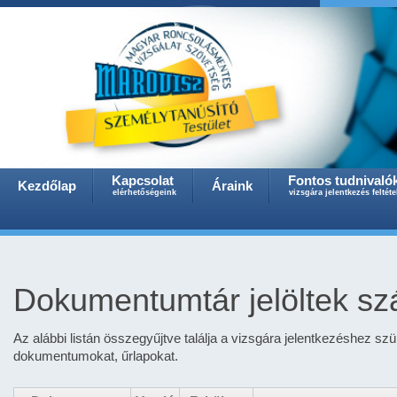
Kapcsolat
Fontos tudnivaló
Kezdőlap
Áraink
elérhetőségeink
vizsgára jelentkezés feltéte
Dokumentumtár jelöltek s
Az alábbi listán összegyűjtve találja a vizsgára jelentkezéshez szü
dokumentumokat, űrlapokat.