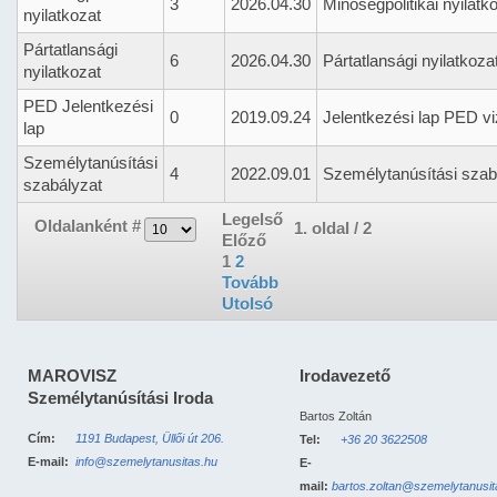
3
2026.04.30
Minőségpolitikai nyilatk
nyilatkozat
Pártatlansági
6
2026.04.30
Pártatlansági nyilatkoza
nyilatkozat
PED Jelentkezési
0
2019.09.24
Jelentkezési lap PED v
lap
Személytanúsítási
4
2022.09.01
Személytanúsítási szab
szabályzat
Legelső
Oldalanként #
1. oldal / 2
Előző
1
2
Tovább
Utolsó
MAROVISZ
Irodavezető
Személytanúsítási Iroda
Bartos Zoltán
Cím:
1191 Budapest, Üllői út 206.
Tel:
+36 20 3622508
E-mail:
info@szemelytanusitas.hu
E-
mail:
bartos.zoltan@szemelytanusit